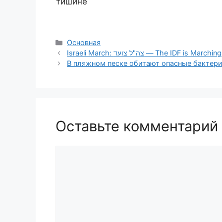
тишине
Рубрики
Основная
Israeli March: צה"ל צועד — The IDF is M
В пляжном песке обитают опасные бактер
Оставьте комментарий
Комментарий