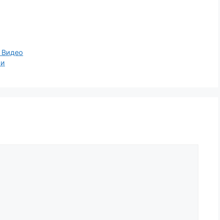
arching Видео
ии