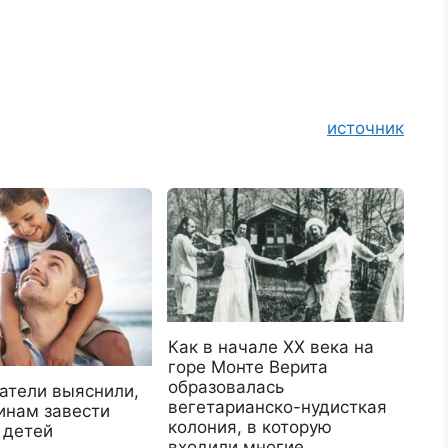
источник
Как в начале XX века на
горе Монте Верита
образовалась
атели выяснили,
вегетарианско-нудисткая
инам завести
колония, в которую
 детей
входили многие