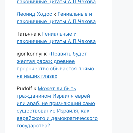
лаконичные цитаты А.П.Чехова
Леонид Ходос
к
Гениальные и
лаконичные цитаты А.П.Чехова
Татьяна
к
Гениальные и
лаконичные цитаты А.П.Чехова
igor konnyi
к
«Править будет
желтая раса»: древнее
пророчество сбывается прямо
на наших глазах
Rudolf
к
Может ли быть
гражданином Израиля еврей
или араб, не признающий само
существование Израиля, как
еврейского и демократического
государства?