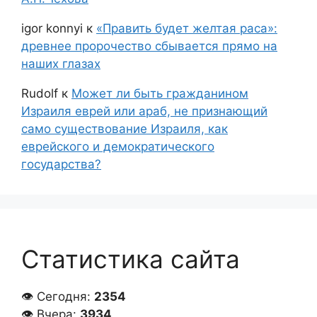
igor konnyi
к
«Править будет желтая раса»:
древнее пророчество сбывается прямо на
наших глазах
Rudolf
к
Может ли быть гражданином
Израиля еврей или араб, не признающий
само существование Израиля, как
еврейского и демократического
государства?
Статистика сайта
👁 Сегодня:
2354
👁 Вчера:
3934