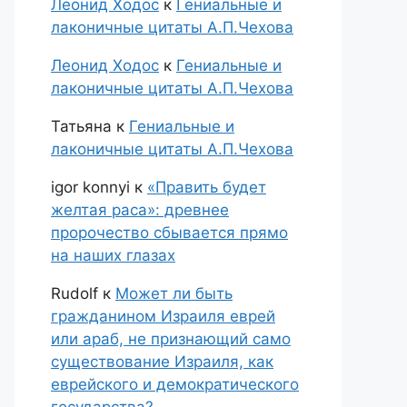
Леонид Ходос
к
Гениальные и
лаконичные цитаты А.П.Чехова
Леонид Ходос
к
Гениальные и
лаконичные цитаты А.П.Чехова
Татьяна
к
Гениальные и
лаконичные цитаты А.П.Чехова
igor konnyi
к
«Править будет
желтая раса»: древнее
пророчество сбывается прямо
на наших глазах
Rudolf
к
Может ли быть
гражданином Израиля еврей
или араб, не признающий само
существование Израиля, как
еврейского и демократического