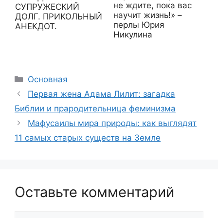
не ждите, пока вас
СУПРУЖЕСКИЙ
научит жизнь!» –
ДОЛГ. ПРИКОЛЬНЫЙ
перлы Юрия
АНЕКДОТ.
Никулина
Рубрики
Основная
Первая жена Адама Лилит: загадка
Библии и прародительница феминизма
Мафусаилы мира природы: как выглядят
11 самых старых существ на Земле
Оставьте комментарий
Комментарий