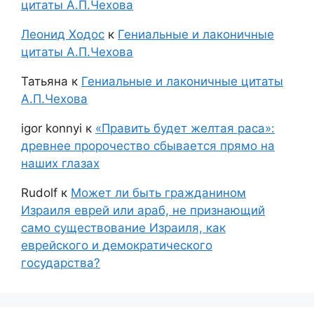
цитаты А.П.Чехова
Леонид Ходос
к
Гениальные и лаконичные
цитаты А.П.Чехова
Татьяна
к
Гениальные и лаконичные цитаты
А.П.Чехова
igor konnyi
к
«Править будет желтая раса»:
древнее пророчество сбывается прямо на
наших глазах
Rudolf
к
Может ли быть гражданином
Израиля еврей или араб, не признающий
само существование Израиля, как
еврейского и демократического
государства?