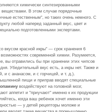
сполняются химически синтезированными
 веществами. В этом случае порядочные
ичные естественным", но таких очень немного. С
дукту любой наперед заданный вкус, цвет и
пециально подготовленными экспертами.
со вкусом красной икры" — срок хранения 6
 возможностях современной химии. Разумеется,
е, вы отравились бы при хранении этих чипсов
дня. Убедительный вкус есть, а икры нет. Также и
 и с ананасом, и с горчицей, и т. д.).
мышленной пищи и приправ вводят специальные
опамину
воздействуют на головной мозг,
ают аппетит и "приучают" именно к их продукции
ляйтесь, когда ваш ребенок хочет именно эти
адностью — у детей рецепторы моложе и
тели вводят такие вещества в промышленно