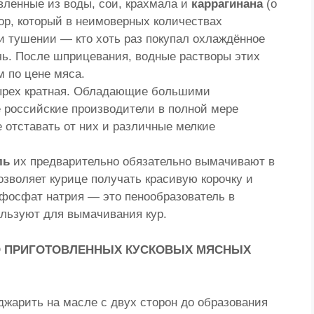
ленные из воды, сои, крахмала и
каррагинана
(о
вор, который в неимоверных количествах
и тушении — кто хоть раз покупал охлаждённое
речь. После шприцевания, водные растворы этих
 по цене мяса.
тырех кратная. Обладающие большими
 российские производители в полной мере
 отставать от них и различные мелкие
ль
их предварительно обязательно вымачивают в
позволяет курице получать красивую корочку и
ифосфат натрия — это пенообразователь в
ользуют для вымачивания кур.
 ПРИГОТОВЛЕННЫХ КУСКОВЫХ МЯСНЫХ
джарить на масле с двух сторон до образования