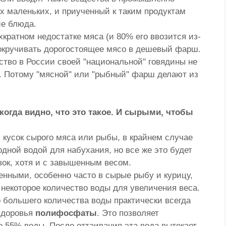
 маленьких, и приученный к таким продуктам
ие блюда.
кратном недостатке мяса (и 80% его ввозится из-
прокручивать дорогостоящее мясо в дешевый фарш.
ство в России своей "национальной" говядины не
д. Потому "мясной" или "рыбный" фарш делают из
когда видно, что это такое. И сырыми, чтобы
 кусок сырого мяса или рыбы, в крайнем случае
одной водой для набухания, но все же это будет
вок, хотя и с завышенным весом.
нными, особенно часто в сырые рыбу и курицу,
екоторое количество воды для увеличения веса.
 большего количества воды практически всегда
здоровья
полифосфаты
. Это позволяет
 55% воды. После оттаивания эта вода вытекает,