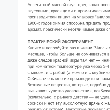
Аппетитный мясной вкус, цвет, запах во
вкусовыми, красящими и ароматическими
производители пишут на упаковке "аналог
1980-х годов химия способна придать про
аромат, практически неотличимые даже с
ПРАКТИЧЕСКИЙ ЭКСПЕРИМЕНТ.
Купите и попробуйте раз в жизни "Чипсы 
месяцев, чтобы больше не сомневаться в
даже следов красной икры там нет — инач
при комнатной температуре уже через 3-4 
с мясом, и с рыбой (а можно и с клубникой,
Сейчас очень многие производители про
безвкусные вещества, которые, подобно
д
вызывают чувство удовольствия, возбужд
(желательно, с раннего детства — не удив
сосиски и ест эту абсолютную дрянь с ж
реагируют острее). Некоторые производи