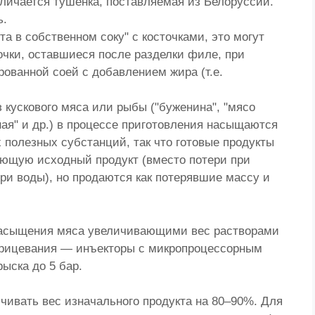
личается тушенка, поставляемая из Белоруссии.
ь.
а в собственном соку" с косточками, это могут
очки, оставшиеся после разделки филе, при
рованной соей с добавлением жира (т.е.
кускового мяса или рыбы ("буженина", "мясо
еная" и др.) в процессе приготовления насыщаются
полезных субстанций, так что готовые продукты
ающую исходный продукт (вместо потери при
ри воды), но продаются как потерявшие массу и
насыщения мяса увеличивающими вес растворами
рицевания — инъекторы с микропроцессорным
ыска до 5 бар.
ивать вес изначального продукта на 80–90%. Для