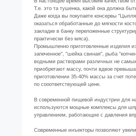
В настоящее время высоким качеством от
Т.е. это та тушенка, какой она должна быт
Даже когда вы покупаете консервы "Цыплят
оказаться обработанные до мягкости кост
закладке в банку переложенные структури
практически без мяса).
Промышленно приготовленные изделия из 
запеченное", "шейка свиная", рыба "копч
водными растворами различных не самых 
приобретают массу, почти вдвое превыш
приготовлении 35-40% массы за счет поте
по сооответствующей цене.
В современной пищевой индустрии для 
используются мощные комплексы для шп
управлением, работающие с давления впр
Современные инъекторы позволяют увелич