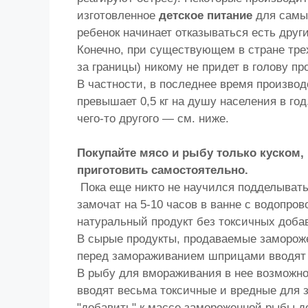
изготовленное
детское питание
для самых
ребенок начинает отказываться есть друг
Конечно, при существующем в стране трех
за границы) никому не придет в голову 
В частности, в последнее время производ
превышает 0,5 кг на душу населения в го
чего-то другого — см. ниже.
Покупайте мясо и рыбу только куском, 
приготовить самостоятельно.
Пока еще никто не научился подделывать
замочат на 5-10 часов в ванне с водопров
натуральный продукт без токсичных доба
В сырые продукты, продаваемые замороже
перед замораживанием шприцами вводят н
В рыбу для вмораживания в нее возможно
вводят весьма токсичные и вредные для 
"добавить" к массе замороженной рыбы до