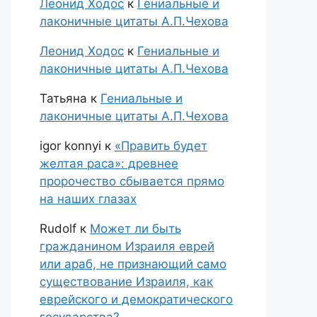
Леонид Ходос
к
Гениальные и
лаконичные цитаты А.П.Чехова
Леонид Ходос
к
Гениальные и
лаконичные цитаты А.П.Чехова
Татьяна
к
Гениальные и
лаконичные цитаты А.П.Чехова
igor konnyi
к
«Править будет
желтая раса»: древнее
пророчество сбывается прямо
на наших глазах
Rudolf
к
Может ли быть
гражданином Израиля еврей
или араб, не признающий само
существование Израиля, как
еврейского и демократического