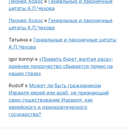
Леонид Ходос
к
Гениальные и лаконичные
цитаты А.П.Чехова
Леонид Ходос
к
Гениальные и лаконичные
цитаты А.П.Чехова
Татьяна
к
Гениальные и лаконичные цитаты
А.П.Чехова
igor konnyi
к
«Править будет желтая раса»:
древнее пророчество сбывается прямо на
наших глазах
Rudolf
к
Может ли быть гражданином
Израиля еврей или араб, не признающий
само существование Израиля, как
еврейского и демократического
государства?