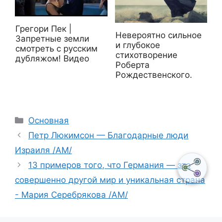
Грегори Пек |
Невероятно сильное
Запретные земли
и глубокое
смотреть с русским
стихотворение
дубляжом! Видео
Роберта
Рождественского.
Рубрики
Основная
Петр Люкимсон — Благодарные люди
Израиля /АМ/
13 примеров того, что Германия — это
совершенно другой мир и уникальная страна
- Мария Серебрякова /АМ/