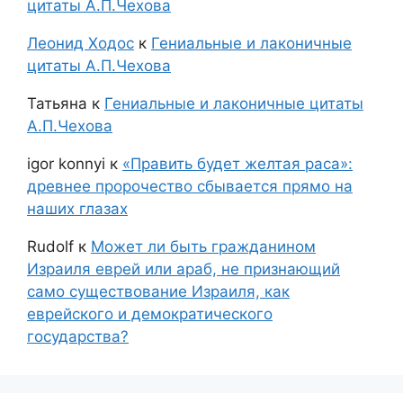
цитаты А.П.Чехова
Леонид Ходос
к
Гениальные и лаконичные
цитаты А.П.Чехова
Татьяна
к
Гениальные и лаконичные цитаты
А.П.Чехова
igor konnyi
к
«Править будет желтая раса»:
древнее пророчество сбывается прямо на
наших глазах
Rudolf
к
Может ли быть гражданином
Израиля еврей или араб, не признающий
само существование Израиля, как
еврейского и демократического
государства?