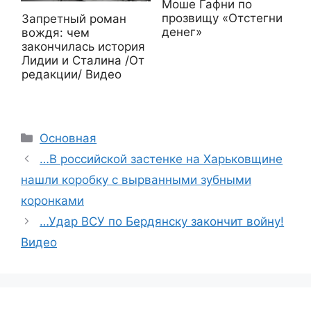
Моше Гафни по
прозвищу «Отстегни
Запретный роман
денег»
вождя: чем
закончилась история
Лидии и Сталина /От
редакции/ Видео
Рубрики
Основная
…В российской застенке на Харьковщине
нашли коробку с вырванными зубными
коронками
…Удар ВСУ по Бердянску закончит войну!
Видео