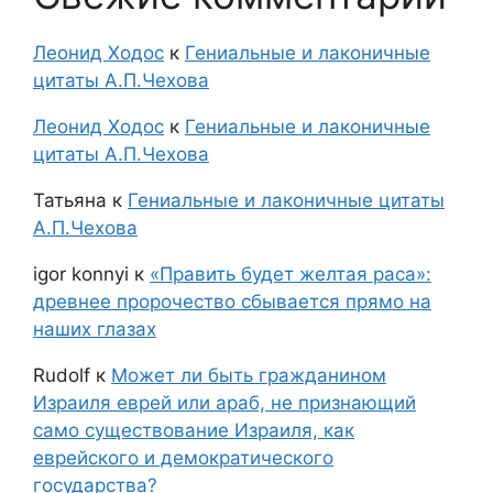
Леонид Ходос
к
Гениальные и лаконичные
цитаты А.П.Чехова
Леонид Ходос
к
Гениальные и лаконичные
цитаты А.П.Чехова
Татьяна
к
Гениальные и лаконичные цитаты
А.П.Чехова
igor konnyi
к
«Править будет желтая раса»:
древнее пророчество сбывается прямо на
наших глазах
Rudolf
к
Может ли быть гражданином
Израиля еврей или араб, не признающий
само существование Израиля, как
еврейского и демократического
государства?