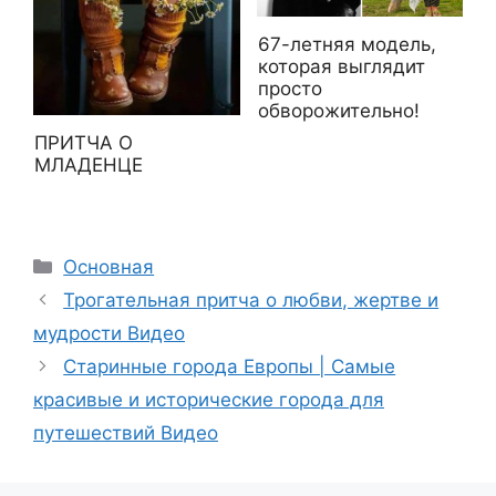
67-летняя модель,
которая выглядит
просто
обворожительно!
ПРИТЧА О
МЛАДЕНЦЕ
Рубрики
Основная
Трогательная притча о любви, жертве и
мудрости Видео
Старинные города Европы | Самые
красивые и исторические города для
путешествий Видео