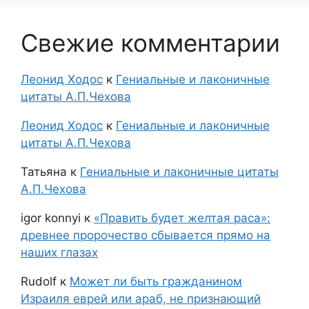
Свежие комментарии
Леонид Ходос
к
Гениальные и лаконичные
цитаты А.П.Чехова
Леонид Ходос
к
Гениальные и лаконичные
цитаты А.П.Чехова
Татьяна
к
Гениальные и лаконичные цитаты
А.П.Чехова
igor konnyi
к
«Править будет желтая раса»:
древнее пророчество сбывается прямо на
наших глазах
Rudolf
к
Может ли быть гражданином
Израиля еврей или араб, не признающий