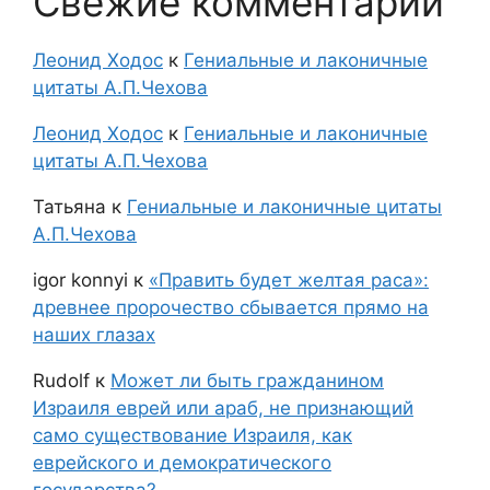
Свежие комментарии
Леонид Ходос
к
Гениальные и лаконичные
цитаты А.П.Чехова
Леонид Ходос
к
Гениальные и лаконичные
цитаты А.П.Чехова
Татьяна
к
Гениальные и лаконичные цитаты
А.П.Чехова
igor konnyi
к
«Править будет желтая раса»:
древнее пророчество сбывается прямо на
наших глазах
Rudolf
к
Может ли быть гражданином
Израиля еврей или араб, не признающий
само существование Израиля, как
еврейского и демократического