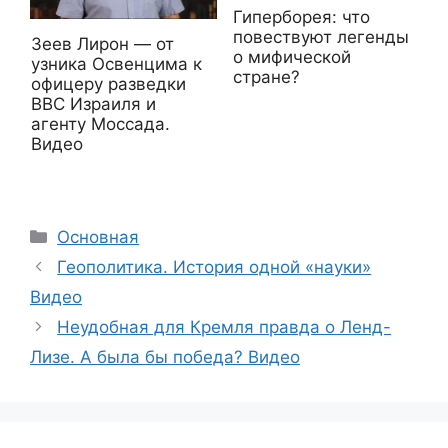
Гиперборея: что
повествуют легенды
Зеев Лирон — от
о мифической
узника Освенцима к
стране?
офицеру разведки
ВВС Израиля и
агенту Моссада.
Видео
Рубрики
Основная
Геополитика. История одной «науки»
Видео
Неудобная для Кремля правда о Ленд-
Лизе. А была бы победа? Видео