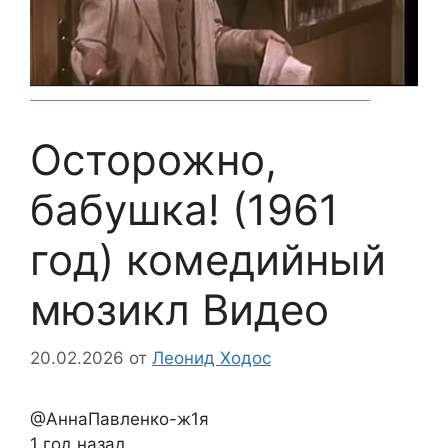
Осторожно,
бабушка! (1961
год) комедийный
мюзикл Видео
20.02.2026
от
Леонид Ходос
@АннаПавленко-ж1я
1 год назад