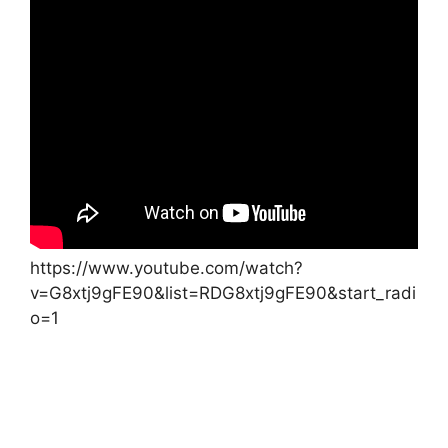
https://www.youtube.com/watch?
v=G8xtj9gFE90&list=RDG8xtj9gFE90&start_radi
o=1