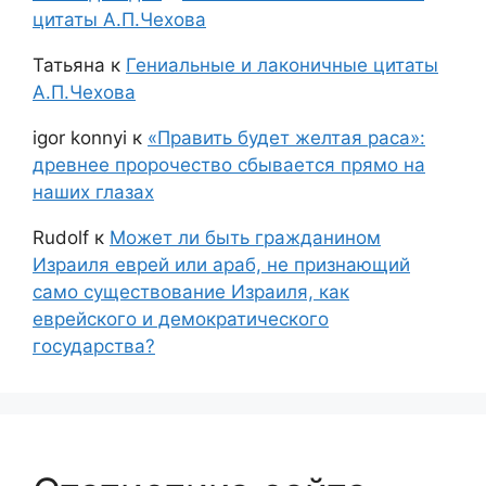
цитаты А.П.Чехова
Татьяна
к
Гениальные и лаконичные цитаты
А.П.Чехова
igor konnyi
к
«Править будет желтая раса»:
древнее пророчество сбывается прямо на
наших глазах
Rudolf
к
Может ли быть гражданином
Израиля еврей или араб, не признающий
само существование Израиля, как
еврейского и демократического
государства?