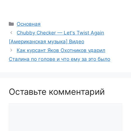
Рубрики
Основная
Chubby Checker — Let's Twist Again
[Американская музыка] Видео
Как курсант Яков Охотников ударил
Сталина по голове и что ему за это было
Оставьте комментарий
Комментарий