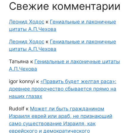
Свежие комментарии
Леонид Ходос
к
Гениальные и лаконичные
цитаты А.П.Чехова
Леонид Ходос
к
Гениальные и лаконичные
цитаты А.П.Чехова
Татьяна
к
Гениальные и лаконичные цитаты
А.П.Чехова
igor konnyi
к
«Править будет желтая раса»:
древнее пророчество сбывается прямо на
наших глазах
Rudolf
к
Может ли быть гражданином
Израиля еврей или араб, не признающий
само существование Израиля, как
еврейского и демократического