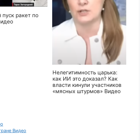
 пуск ракет по
Видео
Нелегитимность царька:
как ИИ это доказал? Как
власти кинули участников
«мясных штурмов» Видео
ео
тране Видео