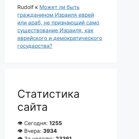
Rudolf
к
Может ли быть
гражданином Израиля еврей
или араб, не признающий само
существование Израиля, как
еврейского и демократического
государства?
Статистика
сайта
👁 Сегодня:
1255
👁 Вчера:
3934
👁 За неделю:
23361