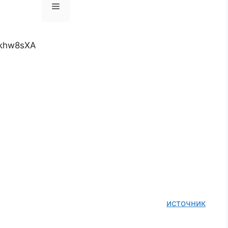
akhw8sXA
источник