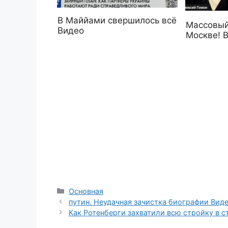
В Маййами свершилось всё
Массовый
Видео
Москве! 
Рубрики
Основная
путин. Неудачная зачистка биографии Вид
Как Ротенберги захватили всю стройку в с