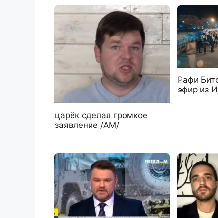
Рафи Бит
эфир из 
царёк сделал громкое
заявление /АМ/