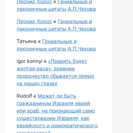
Леонид Ходос
к
Гениальные и
лаконичные цитаты А.П.Чехова
Леонид Ходос
к
Гениальные и
лаконичные цитаты А.П.Чехова
Татьяна
к
Гениальные и
лаконичные цитаты А.П.Чехова
igor konnyi
к
«Править будет
желтая раса»: древнее
пророчество сбывается прямо
на наших глазах
Rudolf
к
Может ли быть
гражданином Израиля еврей
или араб, не признающий само
существование Израиля, как
еврейского и демократического