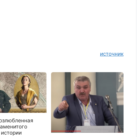
источник
возлюбленная
наменитого
 истории