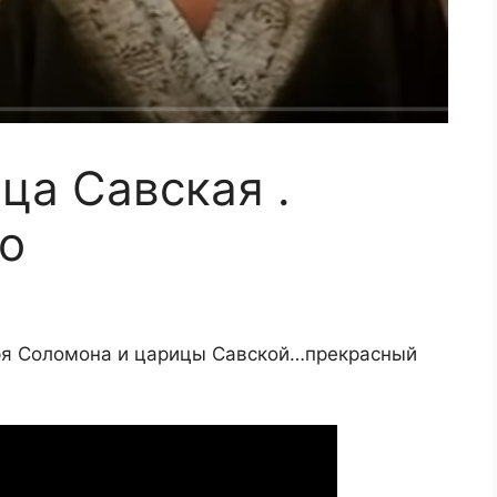
ца Савская .
о
аря Соломона и царицы Савской…прекрасный