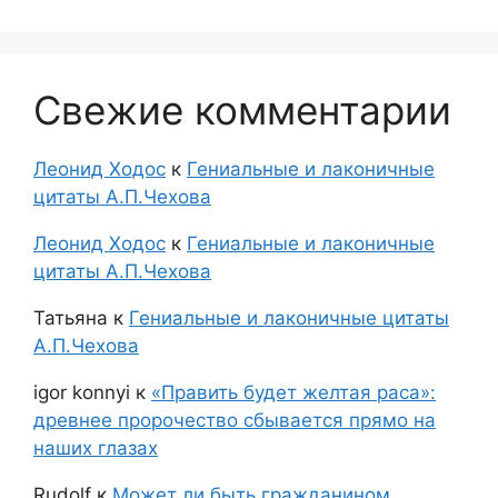
Свежие комментарии
Леонид Ходос
к
Гениальные и лаконичные
цитаты А.П.Чехова
Леонид Ходос
к
Гениальные и лаконичные
цитаты А.П.Чехова
Татьяна
к
Гениальные и лаконичные цитаты
А.П.Чехова
igor konnyi
к
«Править будет желтая раса»:
древнее пророчество сбывается прямо на
наших глазах
Rudolf
к
Может ли быть гражданином