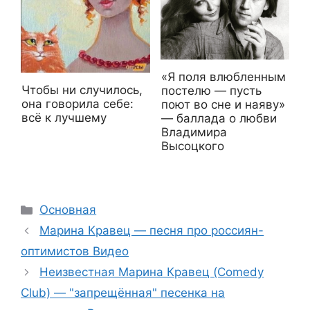
«Я поля влюбленным
Чтобы ни случилось,
постелю — пусть
она говорила себе:
поют во сне и наяву»
всё к лучшему
— баллада о любви
Владимира
Высоцкого
Рубрики
Основная
Марина Кравец — песня про россиян-
оптимистов Видео
Неизвестная Марина Кравец (Comedy
Club) — "запрещённая" песенка на