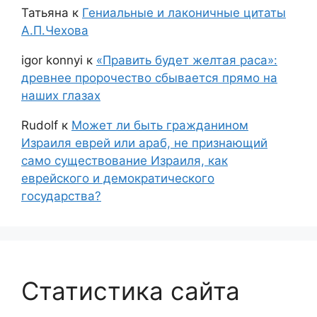
Татьяна
к
Гениальные и лаконичные цитаты
А.П.Чехова
igor konnyi
к
«Править будет желтая раса»:
древнее пророчество сбывается прямо на
наших глазах
Rudolf
к
Может ли быть гражданином
Израиля еврей или араб, не признающий
само существование Израиля, как
еврейского и демократического
государства?
Статистика сайта