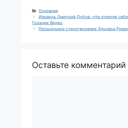
Рубрики
Основная
Израиль Дмитрий Дубов: «Не отделяя себя 
Горалик Видео
Прощальное стихотворение Эльдара Рязан
Оставьте комментарий
Комментарий