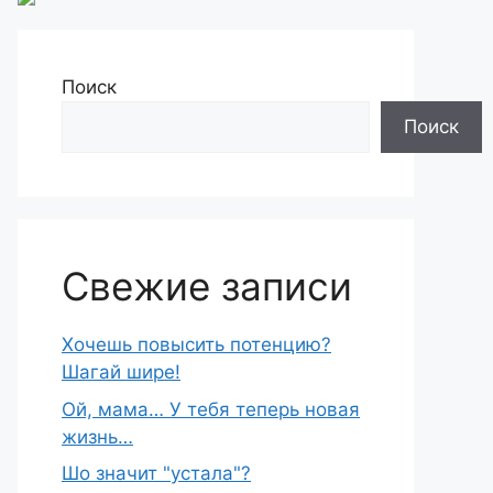
Поиск
Поиск
Свежие записи
Хочешь повысить потенцию?
Шагай шире!
Ой, мама… У тебя теперь новая
жизнь…
Шо знaчит "устaла"?