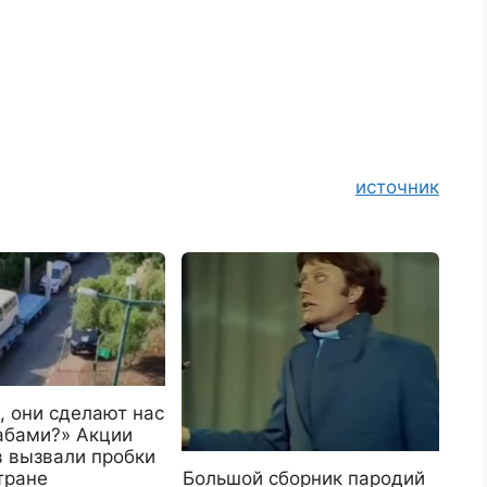
источник
, они сделают нас
абами?» Акции
в вызвали пробки
Большой сборник пародий
тране