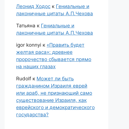
Леонид Ходос
к
Гениальные и
лаконичные цитаты А.П.Чехова
Татьяна
к
Гениальные и
лаконичные цитаты А.П.Чехова
igor konnyi
к
«Править будет
желтая раса»: древнее
пророчество сбывается прямо
на наших глазах
Rudolf
к
Может ли быть
гражданином Израиля еврей
или араб, не признающий само
существование Израиля, как
еврейского и демократического
государства?