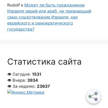
Rudolf
к
Может ли быть гражданином
Израиля еврей или араб, не признающий
само существование Израиля, как
еврейского и демократического
государства?
Статистика сайта
👁 Сегодня:
1531
👁 Вчера:
3934
👁 За неделю:
23637