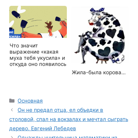
Что значит
выражение «какая
муха тебя укусила» и
откуда оно появилось
Жила-была корова…
Рубрики
Основная
Он не предал отца, ел объедки в
столовой, спал на вокзалах и мечтал сыграть
дерево. Евгений Лебедев
Однажды учительница математики из