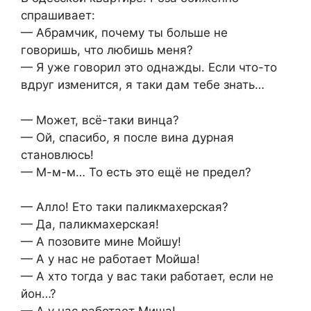
спрашивает:
— Абрамчик, почему ты больше не
говоришь, что любишь меня?
— Я уже говорил это однажды. Если что-то
вдруг изменится, я таки дам тебе знать…
— Может, всё-таки винца?
— Ой, спасибо, я после вина дурная
становлюсь!
— М-м-м… То есть это ещё не предел?
— Алло! Ето таки паликмахерская?
— Да, паликмахерская!
— А позовите мине Мойшу!
— А у нас не работает Мойша!
— А хто тогда у вас таки работает, если не
йон…?