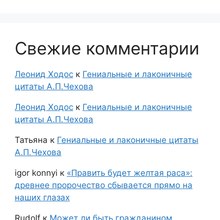
Свежие комментарии
Леонид Ходос
к
Гениальные и лаконичные
цитаты А.П.Чехова
Леонид Ходос
к
Гениальные и лаконичные
цитаты А.П.Чехова
Татьяна
к
Гениальные и лаконичные цитаты
А.П.Чехова
igor konnyi
к
«Править будет желтая раса»:
древнее пророчество сбывается прямо на
наших глазах
Rudolf
к
Может ли быть гражданином