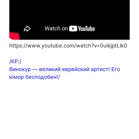
https://www.youtube.com/watch?v=0uikjptLIk0
/КР:/
Винокур — великий еврейский артист! Его
юмор бесподобен!/