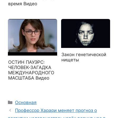
время Видео
Закон генетической
нищеты
ОСТИН ПАУЭРС:
ЧЕЛОВЕК-ЗАГАДКА
МЕЖДУНАРОДНОГО
МАСШТАБА Видео
Рубрики
Основная
Профессор Харари меняет прогноз о