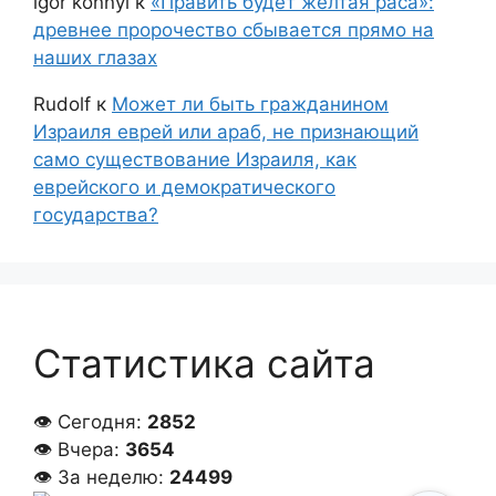
igor konnyi
к
«Править будет желтая раса»:
древнее пророчество сбывается прямо на
наших глазах
Rudolf
к
Может ли быть гражданином
Израиля еврей или араб, не признающий
само существование Израиля, как
еврейского и демократического
государства?
Статистика сайта
👁 Сегодня:
2852
👁 Вчера:
3654
👁 За неделю:
24499