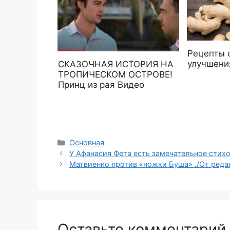
Рецепты 
улучшени
СКАЗОЧНАЯ ИСТОРИЯ НА
ТРОПИЧЕСКОМ ОСТРОВЕ!
Принц из рая Видео
Рубрики
Основная
У Афанасия Фeта есть замечательное стихо
Матвиенко против «ножки Буша» ./От реда
Оставьте комментарий