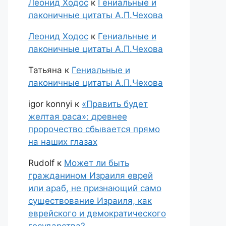
Леонид Ходос
к
Гениальные и
лаконичные цитаты А.П.Чехова
Леонид Ходос
к
Гениальные и
лаконичные цитаты А.П.Чехова
Татьяна
к
Гениальные и
лаконичные цитаты А.П.Чехова
igor konnyi
к
«Править будет
желтая раса»: древнее
пророчество сбывается прямо
на наших глазах
Rudolf
к
Может ли быть
гражданином Израиля еврей
или араб, не признающий само
существование Израиля, как
еврейского и демократического