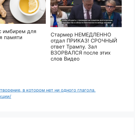
с имбирем для
Стармер НЕМЕДЛЕННО
я памяти
отдал ПРИКАЗ! СРОЧНЫЙ
ответ Трампу. Зал
ВЗОРВАЛСЯ после этих
слов Видео
творение, в котором нет ни одного глагoла.
кции/