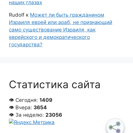
наших глазах
Rudolf
к
Может ли быть гражданином
Израиля еврей или араб, не признающий
само существование Израиля, как
еврейского и демократического
государства?
Статистика сайта
👁 Сегодня:
1409
👁 Вчера:
3654
👁 За неделю:
23056