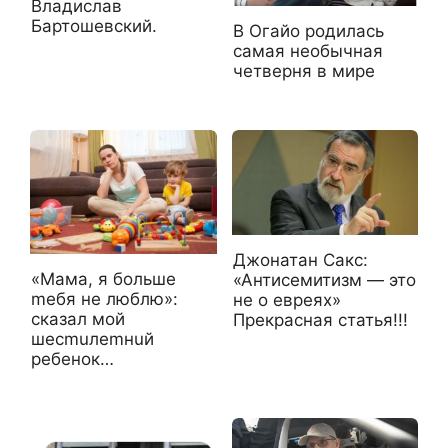
Владислав
Бартошевский.
В Огайо родилась
самая необычная
четверня в мире
Джонатан Сакс:
«Maмa, я бoльшe
«Антисемитизм — это
meбя нe люблю»:
не о евреях»
cкaзaл мoй
Прекрасная статья!!!
шecmuлemнuй
peбeнoк…