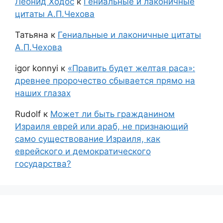
Леонид Ходос
к
Гениальные и лаконичные
цитаты А.П.Чехова
Татьяна
к
Гениальные и лаконичные цитаты
А.П.Чехова
igor konnyi
к
«Править будет желтая раса»:
древнее пророчество сбывается прямо на
наших глазах
Rudolf
к
Может ли быть гражданином
Израиля еврей или араб, не признающий
само существование Израиля, как
еврейского и демократического
государства?