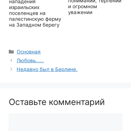
понимании, терпении
нападения
и огромном
израильских
уважении
поселенцев на
палестинскую ферму
на Западном берегу
Рубрики
Основная
Любовь……
Недавно был в Берлине.
Оставьте комментарий
Комментарий