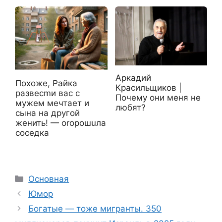
Аркадий
Похоже, Райка
Красильщиков |
развесmи вас с
Почему они меня не
мужем мечтает и
любят?
сына на другой
женить! — оrорошuла
соседка
Рубрики
Основная
Юмор
Богатые — тоже мигранты. 350