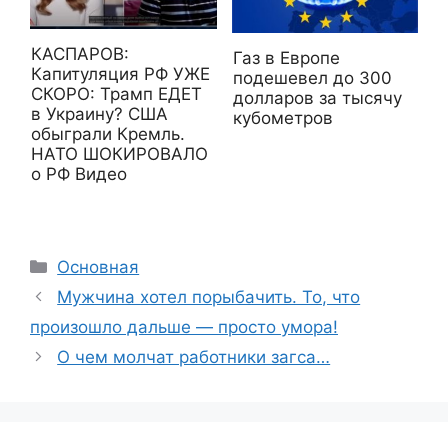
КАСПАРОВ:
Газ в Европе
Капитуляция РФ УЖЕ
подешевел до 300
СКОРО: Трамп ЕДЕТ
долларов за тысячу
в Украину? США
кубометров
обыграли Кремль.
НАТО ШОКИРОВАЛО
о РФ Видео
Рубрики
Основная
Мужчина хотел порыбачить. То, что
произошло дальше — просто умора!
О чем молчат работники загса…