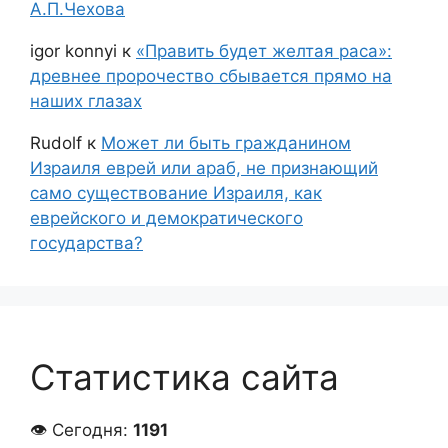
А.П.Чехова
igor konnyi
к
«Править будет желтая раса»:
древнее пророчество сбывается прямо на
наших глазах
Rudolf
к
Может ли быть гражданином
Израиля еврей или араб, не признающий
само существование Израиля, как
еврейского и демократического
государства?
Статистика сайта
👁 Сегодня:
1191