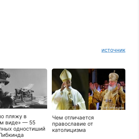
источник
по пляжу в
Чем отличается
м виде» — 55
православие от
пных одностиший
католицизма
Либкинда