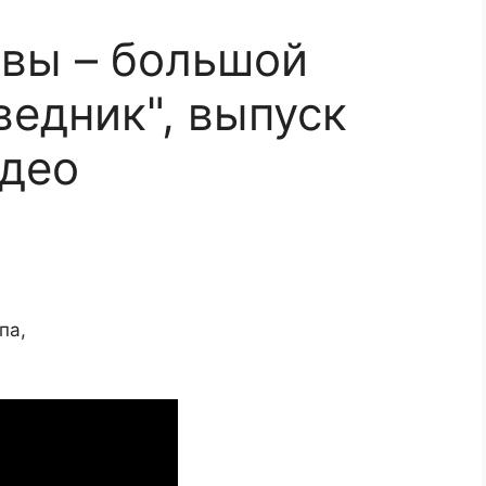
 вы – большой
ведник", выпуск
идео
па,