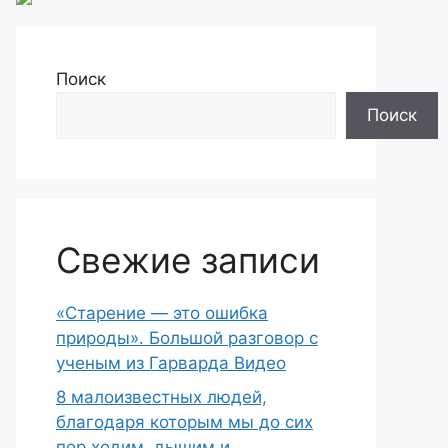
Поиск
Поиск
Свежие записи
«Старение — это ошибка
природы». Большой разговор с
ученым из Гарварда Видео
8 малоизвестных людей,
благодаря которым мы до сих
пор ходим, дышим и