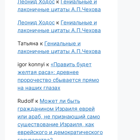
Леонид Ходос
к
Гениальные и
лаконичные цитаты А.П.Чехова
Леонид Ходос
к
Гениальные и
лаконичные цитаты А.П.Чехова
Татьяна
к
Гениальные и
лаконичные цитаты А.П.Чехова
igor konnyi
к
«Править будет
желтая раса»: древнее
пророчество сбывается прямо
на наших глазах
Rudolf
к
Может ли быть
гражданином Израиля еврей
или араб, не признающий само
существование Израиля, как
еврейского и демократического