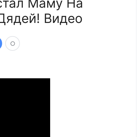
стал Маму На
Дядей! Видео