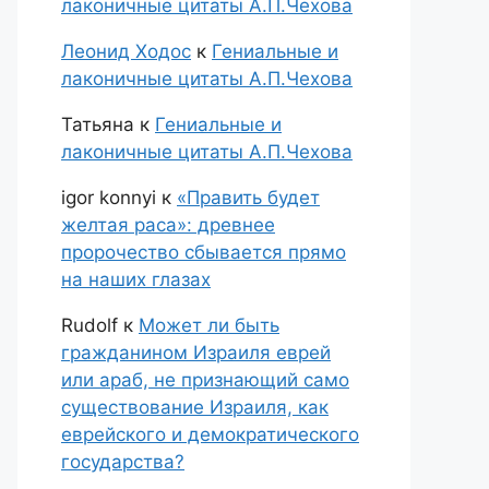
лаконичные цитаты А.П.Чехова
Леонид Ходос
к
Гениальные и
лаконичные цитаты А.П.Чехова
Татьяна
к
Гениальные и
лаконичные цитаты А.П.Чехова
igor konnyi
к
«Править будет
желтая раса»: древнее
пророчество сбывается прямо
на наших глазах
Rudolf
к
Может ли быть
гражданином Израиля еврей
или араб, не признающий само
существование Израиля, как
еврейского и демократического
государства?