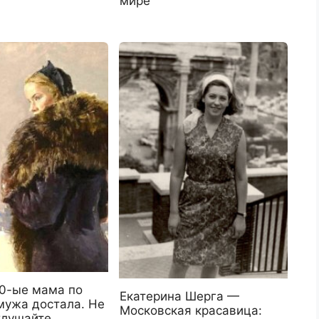
мире
90-ые мама по
Екатерина Шерга —
мужа достала. Не
Московская красавица:
Слушайте.