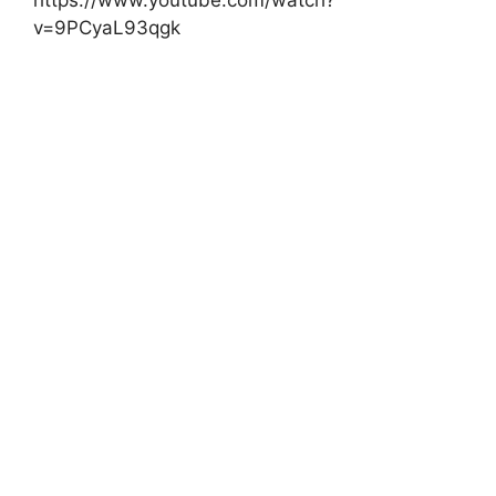
https://www.youtube.com/watch?
v=9PCyaL93qgk