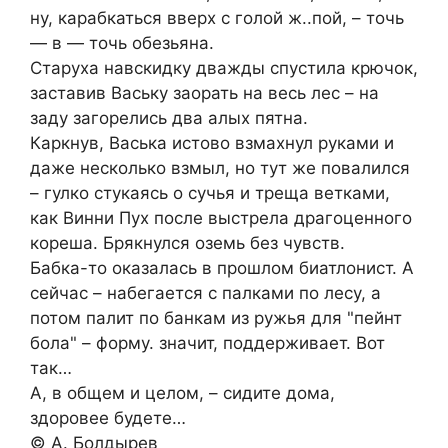
ну, карабкаться вверх с голой ж..пой, – точь
— в — точь обезьяна.
Старуха навскидку дважды спустила крючок,
заставив Ваську заорать на весь лес – на
заду загорелись два алых пятна.
Каркнув, Васька истово взмахнул руками и
даже несколько взмыл, но тут же повалился
– гулко стукаясь о сучья и треща ветками,
как Винни Пух после выстрела драгоценного
кореша. Брякнулся оземь без чувств.
Бабка-то оказалась в прошлом биатлонист. А
сейчас – набегается с палками по лесу, а
потом палит по банкам из ружья для "пейнт
бола" – форму. значит, поддерживает. Вот
так…
А, в общем и целом, – сидите дома,
здоровее будете…
© А. Болдырев