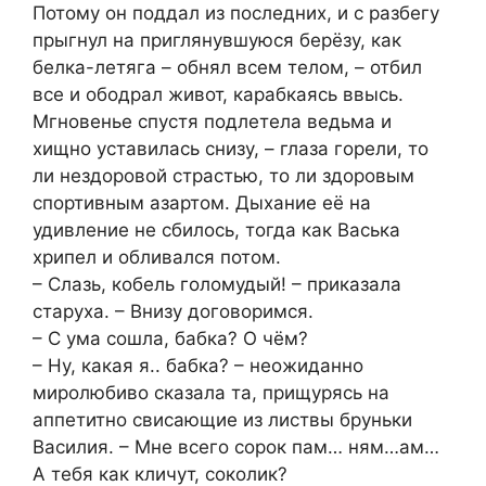
Потому он поддал из последних, и с разбегу
прыгнул на приглянувшуюся берёзу, как
белка-летяга – обнял всем телом, – отбил
все и ободрал живот, карабкаясь ввысь.
Мгновенье спустя подлетела ведьма и
хищно уставилась снизу, – глаза горели, то
ли нездоровой страстью, то ли здоровым
спортивным азартом. Дыхание её на
удивление не сбилось, тогда как Васька
хрипел и обливался потом.
– Слазь, кобель голомудый! – приказала
старуха. – Внизу договоримся.
– С ума сошла, бабка? О чём?
– Ну, какая я.. бабка? – неожиданно
миролюбиво сказала та, прищурясь на
аппетитно свисающие из листвы бруньки
Василия. – Мне всего сорок пам… ням…ам…
А тебя как кличут, соколик?