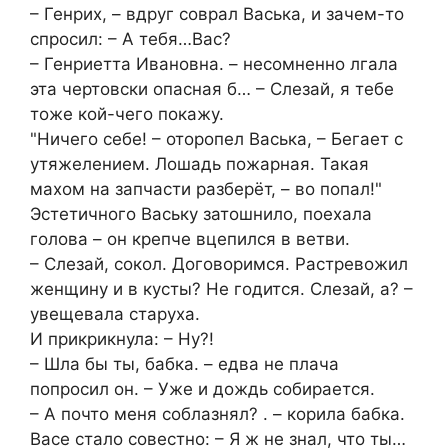
– Генрих, – вдруг соврал Васька, и зачем-то
спросил: – А тебя…Вас?
– Генриетта Ивановна. – несомненно лгала
эта чертовски опасная б… – Слезай, я тебе
тоже кой-чего покажу.
"Ничего себе! – оторопел Васька, – Бегает с
утяжелением. Лошадь пожарная. Такая
махом на запчасти разберёт, – во попал!"
Эстетичного Ваську затошнило, поехала
голова – он крепче вцепился в ветви.
– Слезай, сокол. Договоримся. Растревожил
женщину и в кусты? Не годится. Слезай, а? –
увещевала старуха.
И прикрикнула: – Ну?!
– Шла бы ты, бабка. – едва не плача
попросил он. – Уже и дождь собирается.
– А почто меня соблазнял? . – корила бабка.
Васе стало совестно: – Я ж не знал, что ты…