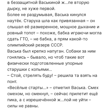
в беззащитной Васькиной ж…пе вторую
дырку, не хуже первой.
Более не раздумывая, Васька кинулся
наутёк. Старуха шла как привязанная – он
слышал её размеренное, мощное дыхание и
ровный топот – похоже, бабка играючи могла
сдать ГТО, – не бабка, а прям какой-то
олимпийский резерв СССР.
Васька был крепко напуган. Собаки за ним
гонялись – бывало, но чтоб такие вот
физически подготовленные упорные
старушки с копьями…
– Стой, стрелять буду! – решила та взять на
понт.
«Весёлые старты…» – отметил Васька. Смех
смехом, но смекнул, – сейчас прилетит ещё
пика, а с изрешечённой ж…пой не уйти –
силы не равны.