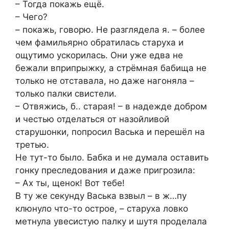
– Тогда покажь ещё.
– Чего?
– покажь, говорю. Не разглядела я. – более
чем фамильярно обратилась старуха и
ощутимо ускорилась. Они уже едва не
бежали вприпрыжку, а стрёмная бабища не
только не отставала, но даже нагоняла –
только палки свистели.
– Отвяжись, б.. старая! – в надежде добром
и честью отделаться от назойливой
старушонки, попросил Васька и перешёл на
третью.
Не тут-то было. Бабка и не думала оставить
гонку преследования и даже пригрозила:
– Ах ты, щенок! Вот тебе!
В ту же секунду Васька взвыл – в ж…пу
клюнуло что-то острое, – старуха ловко
метнула увесистую палку и шутя проделала