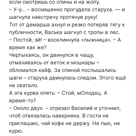
если смотришь со спины и на жопу.
– У-у… – восхищенно прогудела старуха. — и
шагнула навстречу протянув руку!
Тот от демарша ахнул и резко потеряв тягу к
публичности, Васька шагнул с тропы в лес.
– Постой, эй! – воскликнула «лыжница». – А
время как же?
Чертыхаясь, он двинулся в чащу,
отмахиваясь от веток и мошкары –
обломался кайф. За спиной послышались
шаги – старуха двинулась следом. Этого ещё
не хватало.
А эта курва опять: – Стой, мОлодец. А
время-то?
– Около двух. – отрезал Василий и уточнил,
чтоб отвязалась наверняка. В гости не
приглашаю, чай кофе не держу. Не пью, не
курю.