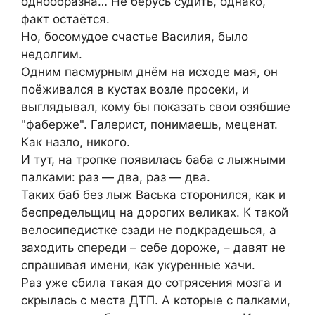
однообразна… Не берусь судить, однако,
факт остаётся.
Но, босомудое счастье Василия, было
недолгим.
Одним пасмурным днём на исходе мая, он
поёживался в кустах возле просеки, и
выглядывал, кому бы показать свои озябшие
"фаберже". Галерист, понимаешь, меценат.
Как назло, никого.
И тут, на тропке появилась баба с лыжными
палками: раз — два, раз — два.
Таких баб без лыж Васька сторонился, как и
беспредельщиц на дорогих великах. К такой
велосипедистке сзади не подкрадешься, а
заходить спереди – себе дороже, – давят не
спрашивая имени, как укуренные хачи.
Раз уже сбила такая до сотрясения мозга и
скрылась с места ДТП. А которые с палками,