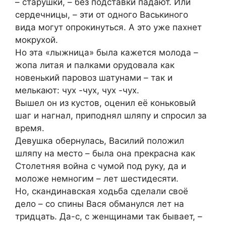
– старушки, – без подставки падают. Или
сердечницы, – эти от одного Васькиного
вида могут опрокинуться. А это уже пахнет
мокрухой.
Но эта «лыжница» была кажется молода –
жопа литая и палками орудовала как
новенький паровоз шатунами – так и
мелькают: чух -чух, чух -чух.
Вышел он из кустов, оценил её коньковый
шаг и нагнал, приподнял шляпу и спросил за
время.
Девушка обернулась, Василий положил
шляпу на место – была она прекрасна как
Столетняя война с чумой под руку, да и
моложе немногим – лет шестидесяти.
Но, скандинавская ходьба сделали своё
дело – со спины Вася обманулся лет на
тридцать. Да-с, с женщинами так бывает, –