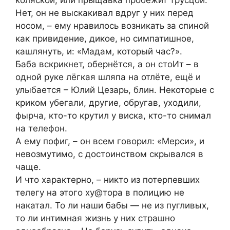
Нет, он не выскакивал вдруг у них перед
носом, – ему нравилось возникать за спиной
как привидение, дикое, но симпатишное,
кашлянуть, и: «Мадам, который час?».
Баба вскрикнет, обернётся, а он стоИт – в
одной руке лёгкая шляпа на отлёте, ещё и
улыбается – Юлий Цезарь, блин. Некоторые с
криком убегали, другие, обругав, уходили,
фырча, кто-то крутил у виска, кто-то снимал
на телефон.
А ему пофиг, – он всем говорил: «Мерси», и
невозмутимо, с достоинством скрывался в
чаще.
И что характерно, – никто из потерпевших
телегу на этого ху@тора в полицию не
накатал. То ли наши бабы — не из пугливых,
то ли интимная жизнь у них страшно