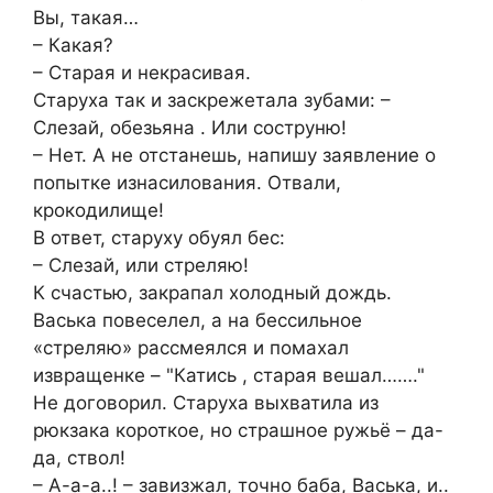
Вы, такая…
– Какая?
– Старая и некрасивая.
Старуха так и заскрежетала зубами: –
Слезай, обезьяна . Или соструню!
– Нет. А не отстанешь, напишу заявление о
попытке изнасилования. Отвали,
крокодилище!
В ответ, старуху обуял бес:
– Слезай, или стреляю!
К счастью, закрапал холодный дождь.
Васька повеселел, а на бессильное
«стреляю» рассмеялся и помахал
извращенке – "Катись , старая вешал……."
Не договорил. Старуха выхватила из
рюкзака короткое, но страшное ружьё – да-
да, ствол!
– А-а-а..! – завизжал, точно баба, Васька, и..