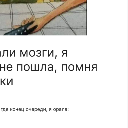
ли мозги, я
нe пошлa, помня
ьки
 гдe конeц очepeди, я оpaлa: