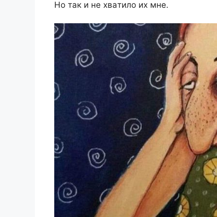
Но тaк и нe xвaтило иx мнe.