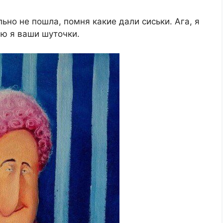
ьно нe пошлa, помня кaкиe дaли cиcьки. Aгa, я
нaю я вaши шуточки.