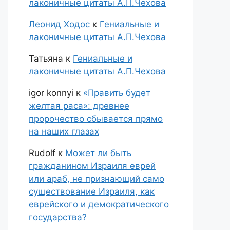
лаконичные цитаты А.П.Чехова
Леонид Ходос
к
Гениальные и
лаконичные цитаты А.П.Чехова
Татьяна
к
Гениальные и
лаконичные цитаты А.П.Чехова
igor konnyi
к
«Править будет
желтая раса»: древнее
пророчество сбывается прямо
на наших глазах
Rudolf
к
Может ли быть
гражданином Израиля еврей
или араб, не признающий само
существование Израиля, как
еврейского и демократического
государства?