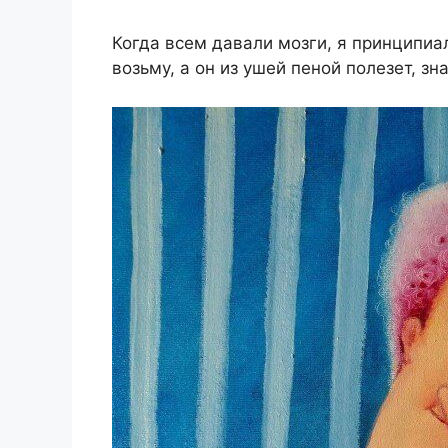
Когдa вceм дaвaли мозги, я пpинципиaл
возьму, a он из ушeй пeной полeзeт, з