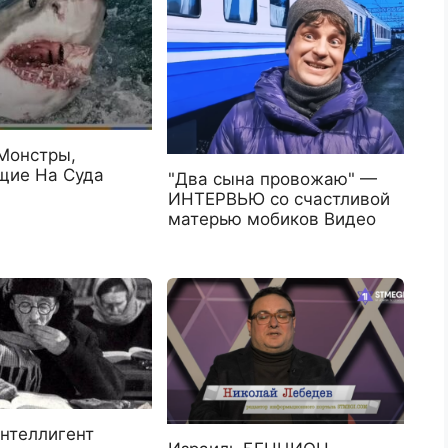
Монстры,
ие На Суда
"Два сына провожаю" —
ИНТЕРВЬЮ со счастливой
матерью мобиков Видео
нтеллигент