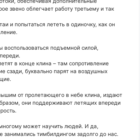
отоки, обеспечивая дополнительные
ое звено облегчает работу третьему и так
аи и попытаться лететь в одиночку, как он
вление.
ы воспользоваться подъемной силой,
переди.
етят в конце клина – там сопротивление
е сзади, буквально парят на воздушных
щие.
слышим от пролетающего в небе клина, издают
образом, они поддерживают летящих впереди
рость.
многому может научить людей. И да,
е занимались тимбилдингом задолго до нас.