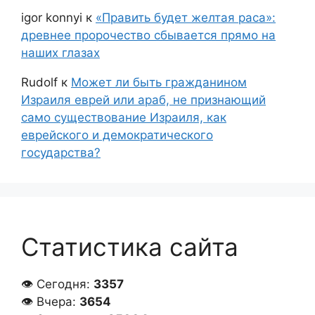
igor konnyi
к
«Править будет желтая раса»:
древнее пророчество сбывается прямо на
наших глазах
Rudolf
к
Может ли быть гражданином
Израиля еврей или араб, не признающий
само существование Израиля, как
еврейского и демократического
государства?
Статистика сайта
👁 Сегодня:
3357
👁 Вчера:
3654