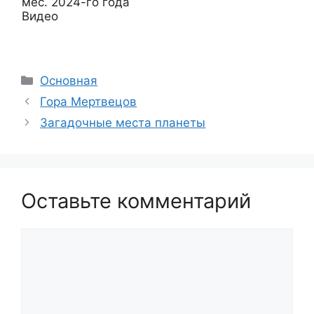
мес. 2024-го года
Видео
Рубрики
Основная
Гора Мертвецов
Загадочные места планеты
Оставьте комментарий
Комментарий