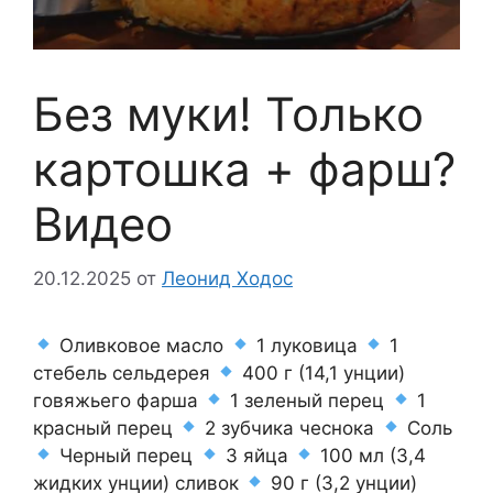
Без муки! Только
картошка + фарш?
Видео
20.12.2025
от
Леонид Ходос
Оливковое масло
1 луковица
1
стебель сельдерея
400 г (14,1 унции)
говяжьего фарша
1 зеленый перец
1
красный перец
2 зубчика чеснока
Соль
Черный перец
3 яйца
100 мл (3,4
жидких унции) сливок
90 г (3,2 унции)