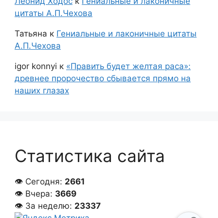
Леонид Ходос
к
Гениальные и лаконичные
цитаты А.П.Чехова
Татьяна
к
Гениальные и лаконичные цитаты
А.П.Чехова
igor konnyi
к
«Править будет желтая раса»:
древнее пророчество сбывается прямо на
наших глазах
Статистика сайта
👁 Сегодня:
2661
👁 Вчера:
3669
👁 За неделю:
23337