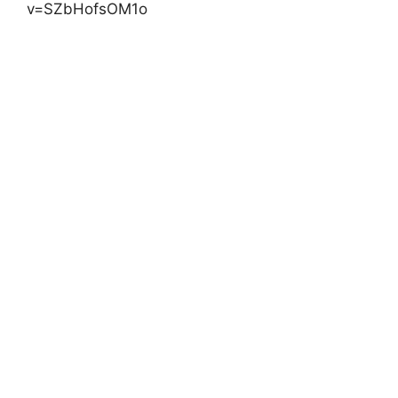
v=SZbHofsOM1o