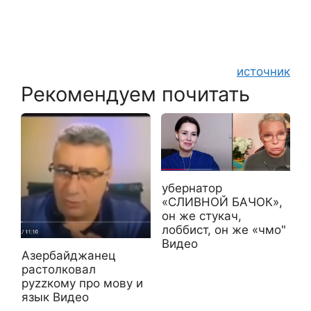
источник
Рекомендуем почитать
убернатор
«СЛИВНОЙ БАЧОК»,
он же стукач,
лоббист, он же «чмо"
Видео
Азербайджанец
растолковал
руzzкому про мову и
язык Видео