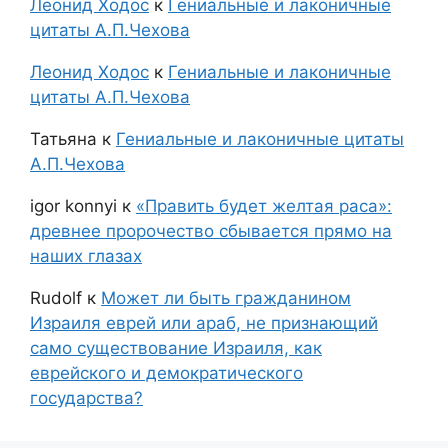
Леонид Ходос
к
Гениальные и лаконичные
цитаты А.П.Чехова
Леонид Ходос
к
Гениальные и лаконичные
цитаты А.П.Чехова
Татьяна
к
Гениальные и лаконичные цитаты
А.П.Чехова
igor konnyi
к
«Править будет желтая раса»:
древнее пророчество сбывается прямо на
наших глазах
Rudolf
к
Может ли быть гражданином
Израиля еврей или араб, не признающий
само существование Израиля, как
еврейского и демократического
государства?