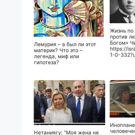
Жизнь по
против лю
Богом» Чи
Лемурия – а был ли этот
https://is
материк? Что это –
1-0-332?
легенда, миф или
гипотеза?
Иноплане
человече
Нетаниягу: "Моя жена не