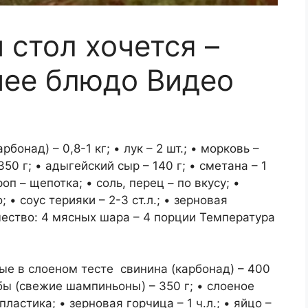
 стол хочется –
чее блюдо Видео
онад) – 0,8-1 кг; • лук – 2 шт.; • морковь –
50 г; • адыгейский сыр – 140 г; • сметана – 1
роп – щепотка; • соль, перец – по вкусу; •
 • соус терияки – 2-3 ст.л.; • зерновая
оличество: 4 мясных шара – 4 порции Температура
ые в слоеном тесте свинина (карбонад) – 400
грибы (свежие шампиньоны) – 350 г; • слоеное
ластика; • зерновая горчица – 1 ч.л.; • яйцо –