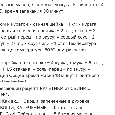
ительное масло; • семена кунжута. Количество: 4
С, время запекания 30 минут.
м и курагой • свиная шейка – 1 кг; • курага –
олотая копченая паприка – 2 с.л.; • соль – 2
• острый перец – по вкусу; • соевый соус – 2
чуп – 2 ч.л.; • соус чили – 1 ст.л. Температура
 (или до температуры 80°С внутри куска).
орейка на косточке – 4 куска; • мука – 6 ст.л.;
1-1,5 стакана; • соль, перец – по вкусу; •
рции Общее время жарки 18 минут. Приятного
************
рясающий рецепт! РУЛЕТИКИ из СВИНИ…
нт №1:
Как вк… Овощи, запеченные в духовке,
 ОВОЩИ, ЗАПЕЧЕННЫЕ… Картофель по-
НСКИ. Собрала для … 5 блюд из мяса на