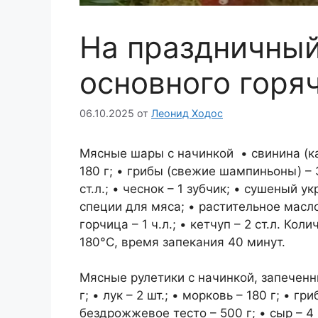
На праздничный
основного горя
06.10.2025
от
Леонид Ходос
Мясные шары с начинкой • свинина (карб
180 г; • грибы (свежие шампиньоны) – 3
ст.л.; • чеснок – 1 зубчик; • сушеный ук
специи для мяса; • растительное масло;
горчица – 1 ч.л.; • кетчуп – 2 ст.л. К
180°С, время запекания 40 минут.
Мясные рулетики с начинкой, запеченн
г; • лук – 2 шт.; • морковь – 180 г; • 
бездрожжевое тесто – 500 г; • сыр – 4 п