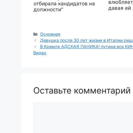
влюбляет
отбирала кандидатов на
давая ей 
должности"
Рубрики
Основная
Девушка после 30 лет жизни в Италии реши
В Кремле АДСКАЯ ПАНИКА! путина все КИН
Видео
Оставьте комментарий
Комментарий