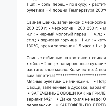
1 шт.; • соль, перец – по вкусу; • раст
рулетика – 4 порции Температура 200°
Свиная шейка, запеченной с черносливо
200-250 г; • чернослив – 200-250 г; • м
ч.л.; • черный молотый перец – 1 ч.л.; 
ст.л.; • зерновая горчица – 1 ч.л.; • кет
180°С, время запекания 1,5 часа / 1 кг
Свиные отбивные на косточке • свиная к
• яйца – 2 шт.; • панировочные сухари – 
растительное масло. Количество: 4 по
вам аппетита! ***********************
Мясные рулетики с начинками:
• Пот
Овощи, запеченные в духовке, вариа
• ЗАПЕЧЕННЫЕ ОВОЩИ КАК на ГРИЛЕ! 
вариант №2:
• Даже гриля не надо!
деревенски:
• КАРТОФЕЛЬ ПО-ДЕРЕВЕ