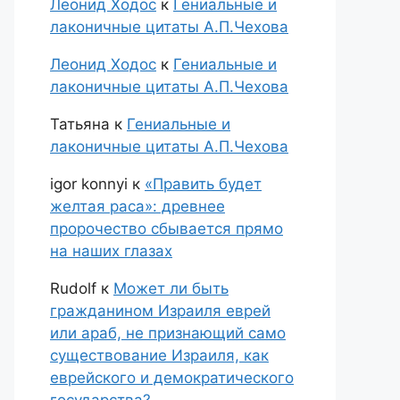
Леонид Ходос
к
Гениальные и
лаконичные цитаты А.П.Чехова
Леонид Ходос
к
Гениальные и
лаконичные цитаты А.П.Чехова
Татьяна
к
Гениальные и
лаконичные цитаты А.П.Чехова
igor konnyi
к
«Править будет
желтая раса»: древнее
пророчество сбывается прямо
на наших глазах
Rudolf
к
Может ли быть
гражданином Израиля еврей
или араб, не признающий само
существование Израиля, как
еврейского и демократического