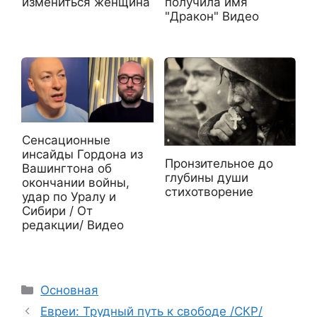
получила имя
измениться женщина
"Дракон" Видео
Сенсационные
инсайды Гордона из
Пронзительное до
Вашингтона об
глубины души
окончании войны,
стихотворение
удар по Уралу и
Сибири / От
редакции/ Видео
Рубрики
Основная
Евреи: Трудный путь к свободе /СКР/