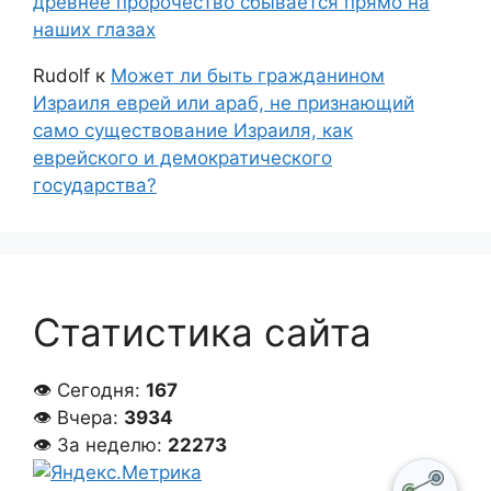
древнее пророчество сбывается прямо на
наших глазах
Rudolf
к
Может ли быть гражданином
Израиля еврей или араб, не признающий
само существование Израиля, как
еврейского и демократического
государства?
Статистика сайта
👁 Сегодня:
167
👁 Вчера:
3934
👁 За неделю:
22273