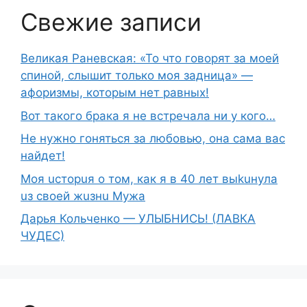
Свежие записи
Великая Раневская: «То что говорят за моей
спиной, слышит только моя задница» —
афоризмы, которым нет равных!
Вот такого брака я не встречала ни у кого…
Не нужно гоняться за любовью, она сама вас
найдет!
Moя ucтopuя о том, как я в 40 лет выkuнyлa
uз свoeй жuзнu Myжа
Дарья Кольченко — УЛЫБНИСЬ! (ЛАВКА
ЧУДЕС)