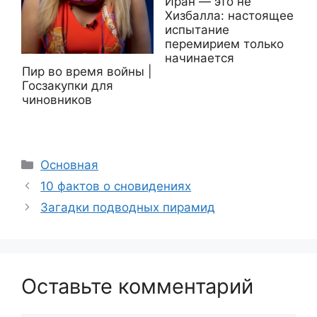
Иран — это не
Хизбалла: настоящее
испытание
перемирием только
начинается
Пир во время войны |
Госзакупки для
чиновников
Рубрики
Основная
10 фактов о сновидениях
Загадки подводных пирамид
Оставьте комментарий