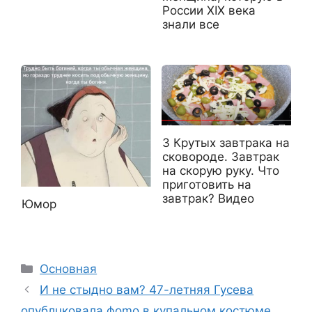
России ХIХ века
знали все
3 Крутых завтрака на
сковороде. Завтрак
на скорую руку. Что
приготовить на
завтрак? Видео
Юмор
Рубрики
Основная
И не стыдно вам? 47-летняя Гусева
опублuковала фоmо в купальном костюме,