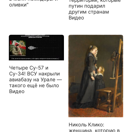
оливки"
путин подарил
другим странам
Видео
Четыре Су-57 и
Су-34! ВСУ накрыли
авиабазу на Урале —
такого ещё не было
Видео
Николь Клико:
женщина, которую в