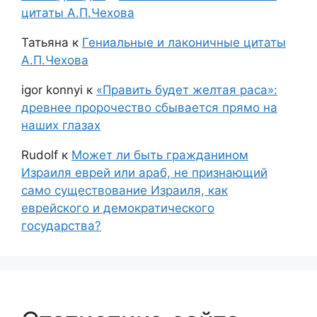
цитаты А.П.Чехова
Татьяна
к
Гениальные и лаконичные цитаты
А.П.Чехова
igor konnyi
к
«Править будет желтая раса»:
древнее пророчество сбывается прямо на
наших глазах
Rudolf
к
Может ли быть гражданином
Израиля еврей или араб, не признающий
само существование Израиля, как
еврейского и демократического
государства?