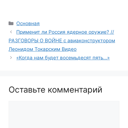
Рубрики
Основная
Применит ли Россия ядерное оружие? //
РАЗГОВОРЫ О ВОЙНЕ с авиаконструктором
Леонидом Токарским Видео
«Когда нам будет восемьдесят пять…»
Оставьте комментарий
Комментарий