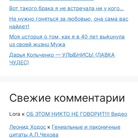
Вот такого брака я не встречала ни у кого…
Не нужно гоняться за любовью, она сама вас
найдет!
Moя ucтopuя о том, как я в 40 лет выkuнyлa
uз свoeй жuзнu Myжа
Дарья Кольченко — УЛЫБНИСЬ! (ЛАВКА
ЧУДЕС)
Свежие комментарии
Lora
к
ОБ ЭТОМ НИКТО НЕ ГОВОРИТ!!! Видео
Леонид Ходос
к
Гениальные и лаконичные
цитаты А.П.Чехова