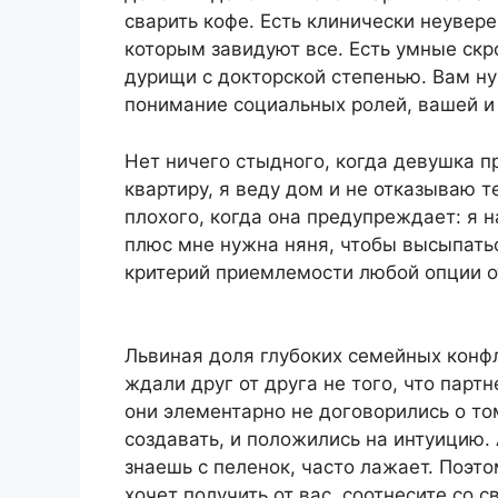
сварить кофе. Есть клинически неувер
которым завидуют все. Есть умные ск
дурищи с докторской степенью. Вам ну
понимание социальных ролей, вашей и 
Нет ничего стыдного, когда девушка п
квартиру, я веду дом и не отказываю т
плохого, когда она предупреждает: я н
плюс мне нужна няня, чтобы высыпать
критерий приемлемости любой опции о
Львиная доля глубоких семейных конф
ждали друг от друга не того, что партн
они элементарно не договорились о то
создавать, и положились на интуицию.
знаешь с пеленок, часто лажает. Поэто
хочет получить от вас, соотнесите со