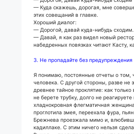
— Дорогой, давай куда-нибудь сходим
— Куда скажешь, дорогая, мне соверше
этих совещаний в главке.
Хороший диалог:
— Дорогой, давай куда-нибудь сходим.
— Давай, я как раз видел новый ресто
набедренных повязках читают Касту, к
3. Не пропадайте без предупреждения
Я понимаю, постоянные отчеты о том,
человека. С другой стороны, разве не 
древнее тайное проклятие: как только
не берете трубку, долго не реагируе
хладнокровная флегматичная женщина 
проглотила змея, переехала фура, пья
Брежнева проезжала мимо и, влюбившис
кадиллаке. С этим ничего нельзя сдела