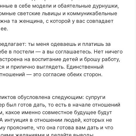
енные в себе модели и обаятельные дурнушки,
ромные светские львицы и коммуникабельные
жна та женщина, с которой у вас совпадает
ее.
редлагает: ты меня одеваешь и платишь за
ебе в постели — а вы соглашаетесь. Нет ничего
астроена на воспитание детей и брошу работу,
ся и прилично выглядеть. Единственный
тношений — это согласие обеих сторон.
ликтов обусловлена следующим: супруги
ер был готов дать, то есть в начале отношений
м, какое именно совместное будущее будут
 А интуиция в отношении людей, которых не
му проясните, что она готова вам дать и что
 своими желаниями и делайте выводы