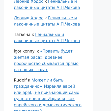
Леонид Ходос
к
Гениальные и
лаконичные цитаты А.П.Чехова
Леонид Ходос
к
Гениальные и
лаконичные цитаты А.П.Чехова
Татьяна
к
Гениальные и
лаконичные цитаты А.П.Чехова
igor konnyi
к
«Править будет
желтая раса»: древнее
пророчество сбывается прямо
на наших глазах
Rudolf
к
Может ли быть
гражданином Израиля еврей
или араб, не признающий само
существование Израиля, как
еврейского и демократического