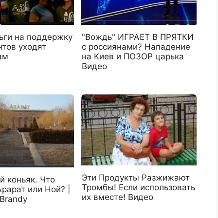
ьги на поддержку
"Вождь" ИГРАЕТ В ПРЯТКИ
нтов уходят
с россиянами? Нападение
ам
на Киев и ПОЗОР царька
Видео
Эти Продукты Разжижают
й коньяк. Что
Тромбы! Если использовать
рарат или Ной? |
их вместе! Видео
 Brandy