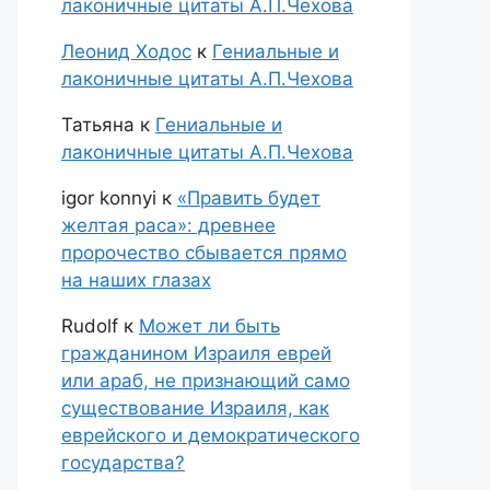
лаконичные цитаты А.П.Чехова
Леонид Ходос
к
Гениальные и
лаконичные цитаты А.П.Чехова
Татьяна
к
Гениальные и
лаконичные цитаты А.П.Чехова
igor konnyi
к
«Править будет
желтая раса»: древнее
пророчество сбывается прямо
на наших глазах
Rudolf
к
Может ли быть
гражданином Израиля еврей
или араб, не признающий само
существование Израиля, как
еврейского и демократического
государства?