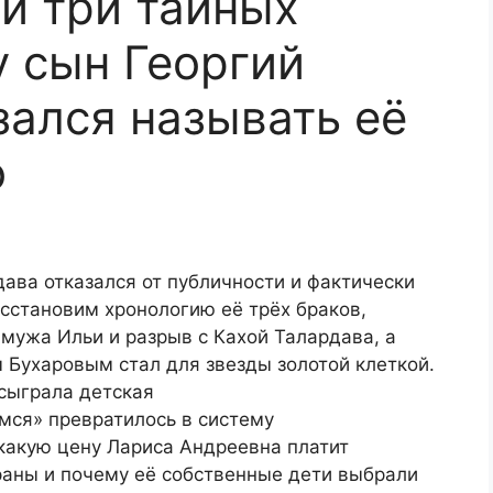
 и три тайных
у сын Георгий
зался называть её
о
ава отказался от публичности и фактически
сстановим хронологию её трёх браков,
мужа Ильи и разрыв с Кахой Талардава, а
 Бухаровым стал для звезды золотой клеткой.
сыграла детская
мся» превратилось в систему
какую цену Лариса Андреевна платит
раны и почему её собственные дети выбрали