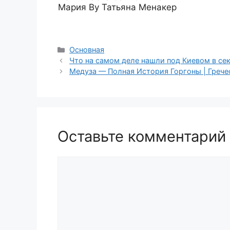
Мария By Татьяна Менакер
Рубрики
Основная
Что на самом деле нашли под Киевом в се
Медуза — Полная История Горгоны | Греч
Оставьте комментарий
Комментарий