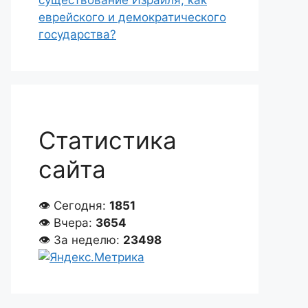
существование Израиля, как
еврейского и демократического
государства?
Статистика
сайта
👁 Сегодня:
1851
👁 Вчера:
3654
👁 За неделю:
23498