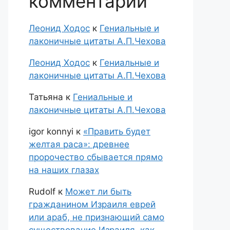
комментарии
Леонид Ходос
к
Гениальные и
лаконичные цитаты А.П.Чехова
Леонид Ходос
к
Гениальные и
лаконичные цитаты А.П.Чехова
Татьяна
к
Гениальные и
лаконичные цитаты А.П.Чехова
igor konnyi
к
«Править будет
желтая раса»: древнее
пророчество сбывается прямо
на наших глазах
Rudolf
к
Может ли быть
гражданином Израиля еврей
или араб, не признающий само