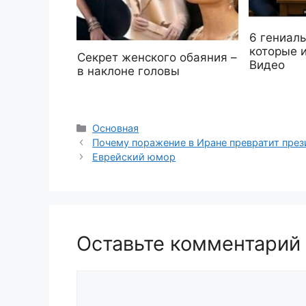
6 гениаль
которые 
Секрет женского обаяния –
Видео
в наклоне головы
Рубрики
Основная
Почему поражение в Иране превратит през
Еврейский юмор
Оставьте комментарий
Комментарий