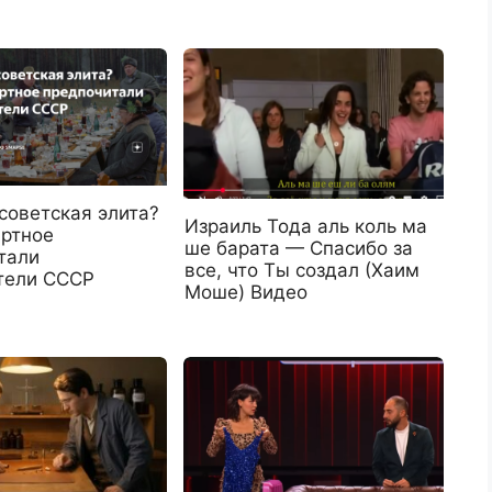
советская элита?
Израиль Тода аль коль ма
иртное
ше барата — Спасибо за
тали
все, что Ты создал (Хаим
тели СССР
Моше) Видео