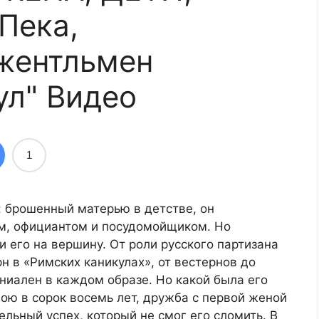
Пека,
жентльмен
ул" Видео
1
и: брошенный матерью в детстве, он
ом, официантом и посудомойщиком. Но
и его на вершину. От роли русского партизана
н в «Римских каникулах», от вестернов до
ениален в каждом образе. Но какой была его
ою в сорок восемь лет, дружба с первой женой
ельный успех, который не смог его сломить. В