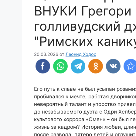
ВНУКИ Грегори 
голливудский д
"Римских каник
20.03.2026
от
Леонид Ходос
Его путь к славе не был усыпан розам
пробивался к мечте, работая дворник
невероятный талант и упорство привел
до незабываемого дуэта с Одри Хепбер
культового хоррора «Омен» – он был г
жизнь за кадром? История любви, длин
после развода, пятеро детей и оглушит