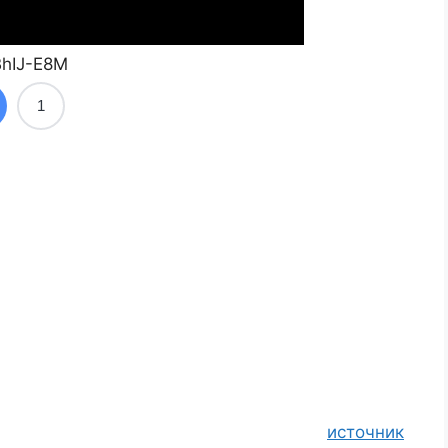
BhIJ-E8M
1
источник