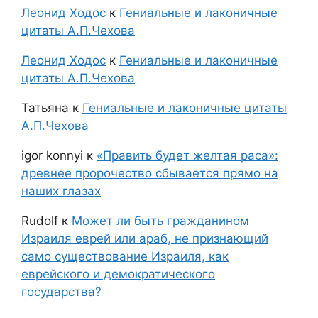
Леонид Ходос
к
Гениальные и лаконичные
цитаты А.П.Чехова
Леонид Ходос
к
Гениальные и лаконичные
цитаты А.П.Чехова
Татьяна
к
Гениальные и лаконичные цитаты
А.П.Чехова
igor konnyi
к
«Править будет желтая раса»:
древнее пророчество сбывается прямо на
наших глазах
Rudolf
к
Может ли быть гражданином
Израиля еврей или араб, не признающий
само существование Израиля, как
еврейского и демократического
государства?